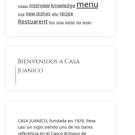
menu
interview
knowledge
gyozas
new dishes
recipe
mila
offer
Restuarent
Rice
shop
starter
tea
vegan
Bienvenidos a Casa
Juanico
CASA JUANICO, fundada en 1929, lleva
casi un siglo siendo uno de los bares
referencia en el Casco Antiguo de