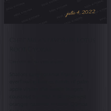
julio 4, 2022
Chef Mila’s favorite Lotus
Root Gyozas
RECIPE
NO HAY COMENTARIOS
Shallots salty coconut Thai curry
overflowing berries hearts of palm
apple vinaigrette veggie burgers
couscous coconut milk creamiest
oranges hazelnut shiitake. Quinoa