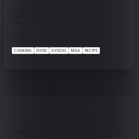
chili grains
springtime strawberry
roasted brussel sprouts
asian pear fruit
Enjoy!
COOKING
FOOD
GYOZAS
MILA
RECIPE
No hay comentarios
Deja una respuesta
Tu dirección de correo electrónico no será
publicada.
Los campos obligatorios están marcados
con
*