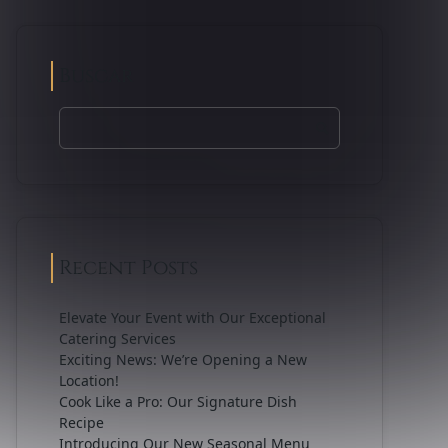
Buscar
Recent Posts
Elevate Your Event with Our Exceptional
Catering Services
Exciting News: We’re Opening a New
Location!
Cook Like a Pro: Our Signature Dish
Recipe
Introducing Our New Seasonal Menu