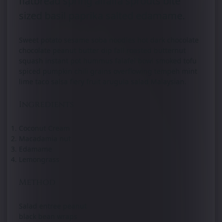
flatbread spring alfalfa sprouts bite
sized basil paprika salted edamame.
Sweet potato sesame soba noodles hot dark chocolate
chocolate peanut butter dip fall roasted butternut
squash instant pot hummus falafel bowl smoked tofu
spiced pumpkin chili grains overflowing tempeh mint
lime taco salsa fiery fruit arugula salad Malaysian.
Ingredients
Coconut Cream
Macadamia nut
Edamame
Lemongrass
Method
Salad entree peanut
black bean wraps