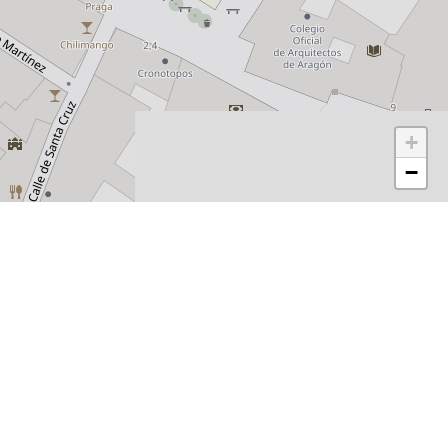
+
−
casa juanico desde 1929
Restaurante
Calle de la Santa Cruz 21, 50003 Zaragoza, España
+34 682 814 339 (RESERVAS SOLO DE MIÉRCOLES A
VIERNES)